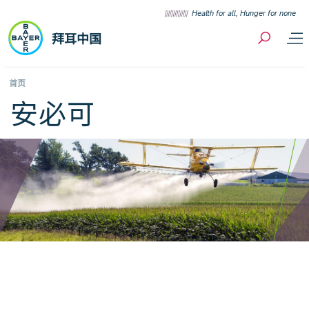
Skip to content
Health for all, Hunger for none
拜耳中国
Breadcrumb
首页
安必可