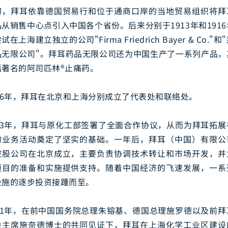
初，拜耳依靠德国贸易行和位于通商口岸的当地贸易组织将拜
从销售中心点引入中国各个省份。后来分别于1913年和191
试在上海建立独立的公司"Firma Friedrich Bayer & Co."和
品无限公司"。拜耳药品无限公司还为中国生产了一系列产品，
括著名的阿司匹林®止痛药。
986年，拜耳在北京和上海分别成立了代表处和联络处。
993年，拜耳与原化工部签署了全面合作协议，从而为拜耳拓展
的业务活动奠定了坚实的基础。一年后，拜耳（中国）有限公
控股公司在北京成立，主要负责协调技术转让和市场开发，并
项目的准备和实施提供支持。随着中国经济的飞速发展，一系
设施的逐步投资接踵而至。
001年，在前中国国务院总理朱镕基、德国总理施罗德以及前拜
会主席施奈德博士的共同见证下，拜耳在上海化学工业区建设