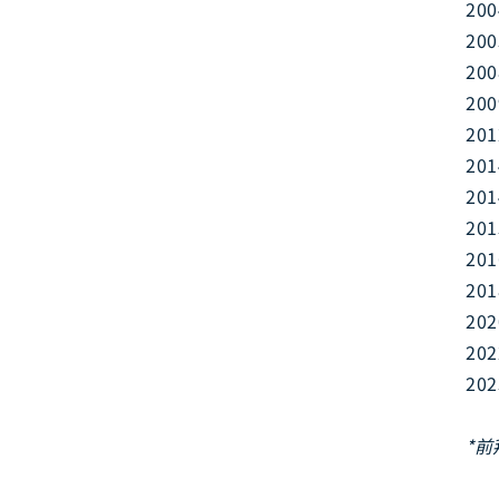
20
20
20
20
20
20
20
20
20
20
20
20
20
*