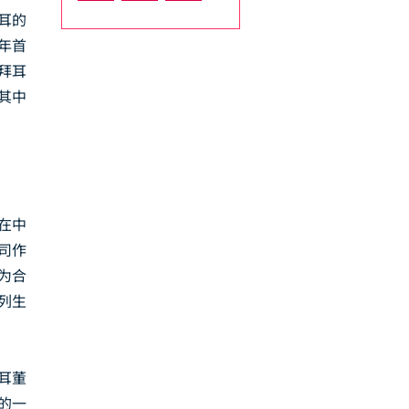
耳的
6年首
"拜耳
其中
在中
司作
为合
列生
耳董
的一