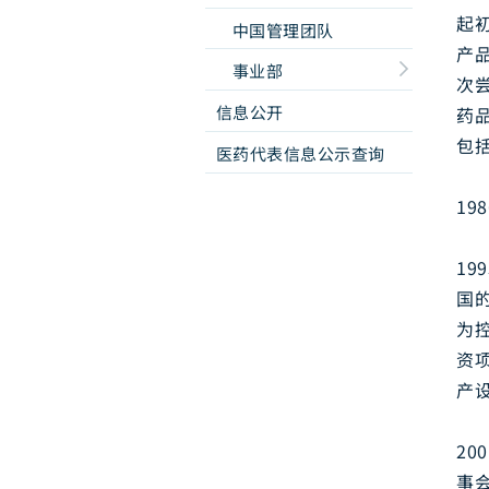
起
中国管理团队
产品
事业部
次尝
信息公开
药
包
医药代表信息公示查询
1
1
国
为
资
产
2
事