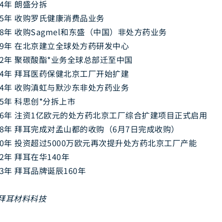
04年 朗盛分拆
05年 收购罗氏健康消费品业务
08年 收购Sagmel和东盛（中国）非处方药业务
09年 在北京建立全球处方药研发中心
12年 聚碳酸酯*业务全球总部迁至中国
14年 拜耳医药保健北京工厂开始扩建
14年 收购滇虹与默沙东非处方药业务
15年 科思创*分拆上市
16年 注资1亿欧元的处方药北京工厂综合扩建项目正式启用
18年 拜耳完成对孟山都的收购（6月7日完成收购）
20年 投资超过5000万欧元再次提升处方药北京工厂产能
22年 拜耳在华140年
23年 拜耳品牌诞辰160年
前拜耳材料科技