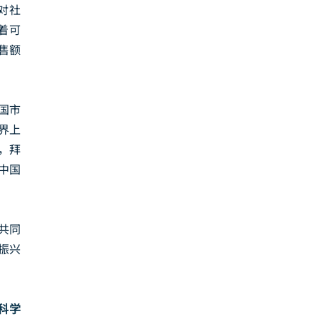
对社
着可
销售额
国市
界上
，拜
在中国
共同
振兴
科学