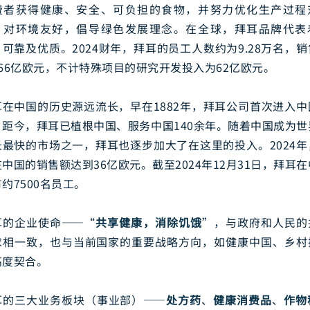
费者获得健康、安全、可负担的食物，并努力优化生产过程
、对环境友好，倡导绿色发展理念。在全球，拜耳品牌代表
可靠及优质。2024财年，拜耳的员工人数约为9.28万名，
466亿欧元，不计特殊项目的研究开发投入为62亿欧元。
耳在中国的历史源远流长，早在1882年，拜耳公司首次进入中
。距今，拜耳已植根中国、服务中国140余年。随着中国成为世
长最快的市场之一，拜耳也逐步加大了在这里的投入。2024年
中国的销售额达到36亿欧元。截至2024年12月31日，拜耳
约7500名员工。
耳的企业使命——“
共享健康，消除饥饿
”，与政府和人民的
求相一致，也与当前国家的重要战略方向，如健康中国、乡村
高度契合。
耳的三大业务板块（事业部）——
处方药
、
健康消费品
、
作物