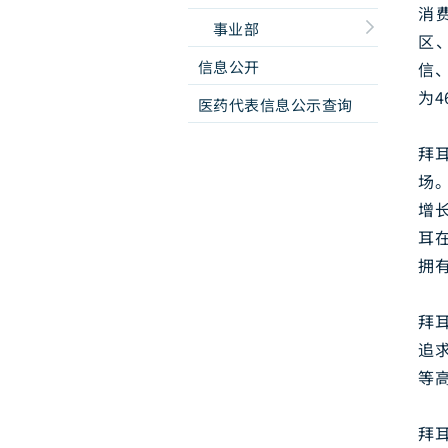
消
事业部
区
信息公开
信、
为
医药代表信息公示查询
拜
场
增
耳在
拥有
拜
追
等
拜