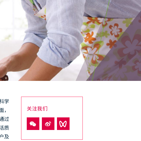
科学
关注我们
面，
通过
活质
户及