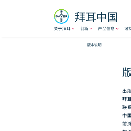
Skip to content
拜耳中国
关于拜耳
创新
产品信息
可
Breadcr
版本说明
出
拜
联
中
前