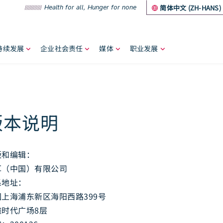
Health for all, Hunger for none
简体中文 (ZH-HANS)
持续发展
企业社会责任
媒体
职业发展
umb
版本说明
版和编辑：
耳（中国）有限公司
系地址：
国上海浦东新区海阳西路399号
滩时代广场8层