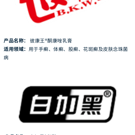
产品名称：
彼康王®酮康唑乳膏
适用领域：
用于手癣、体癣、股癣、花斑癣及皮肤念珠菌
病