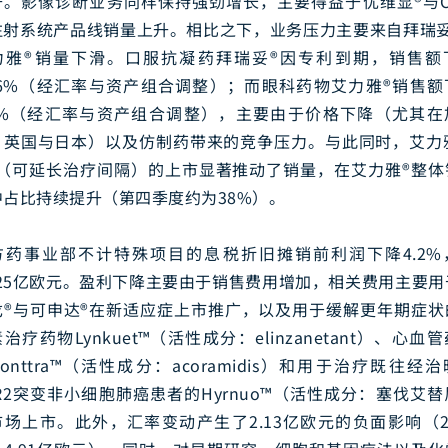
升。影像诊断业务同样保持强劲增长，主要得益于优维显®与C
注射系统产品线销量上升。相比之下，业务压力主要来自拜瑞妥
力雅®销量下滑。口服抗凝药拜瑞妥®因专利到期，销售额
1.6%（经汇率与资产组合调整）；而眼科药物艾力雅®销售额
.7%（经汇率与资产组合调整），主要由于价格下降（尤其在
、英国与日本）以及仿制药带来的竞争压力。与此同时，艾力雅
g（可延长治疗间隔）的上市显著推动了销量，在艾力雅®整体
中占比持续提升（第四季度约为38%）。
方药事业部不计特殊项目的息税折旧摊销前利润下降4.2%
5.25亿欧元。盈利下降主要由于销售费用增加，相关费用主要用
戈®与可申达®在新适应症上市推广，以及用于缓解更年期症状
治疗药物Lynkuet™（活性成分：elinzanetant）、心血
yonttra™（活性成分：acoramidis）和用于治疗既往经
R2突变非小细胞肺癌患者的Hyrnuo™（活性成分：塞伐艾
市场上市。此外，汇率变动产生了2.13亿欧元的负面影响（20