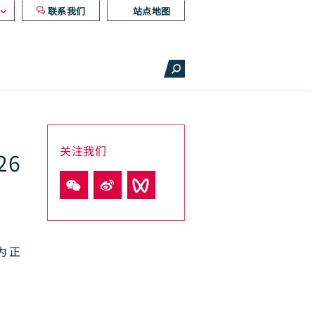
联系我们
站点地图
关注我们
26
为正
）