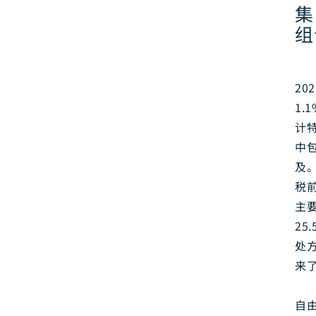
集
组
2
1.
计特
中
及。
税前
主要
25
处
来
自由