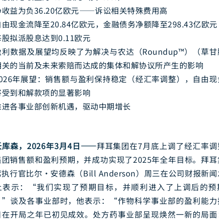
净收益为负36.20亿欧元——诉讼相关特殊费用高
自由现金流降至20.84亿欧元，金融债务净额降至298.43亿欧元
每股拟派股息达到0.11欧元
盈利数据及展望均反映了为解决与农达（Roundup™）（草甘
相关的当前及未来索赔而达成的集体和解协议所产生的影响
2026年展望：销售额与盈利保持稳定（经汇率调整），自由现
将受到和解款项的显著影响
推进各事业部创新机遇，驱动中期增长
库森，2026年3月4日——
拜耳集团在7月底上调了经汇率调
集团销售额和盈利预期，并成功实现了2025年全年目标。拜耳
执行官比尔·安德森（Bill Anderson）周三在公司财报新
上表示：“我们实现了预期目标，并顺利进入了上调后的预
。”谈及各事业部时，他表示：“作物科学事业部的盈利能力
目在开局之年已初见成效。处方药事业部呈现焕然一新的局面