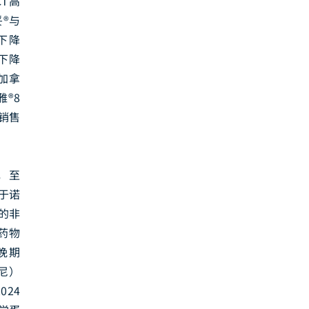
T高
®与
下降
下降
加拿
®8
销售
，至
于诺
的非
管药物
治晚期
替尼）
24