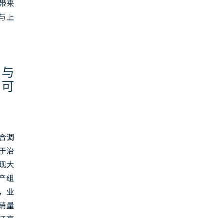
带来
与上
率与
与可
合调
用于治
现大
资产组
，业
销量