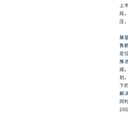
上
段
压
展
售
定
推
成
划
下
解决
同
2