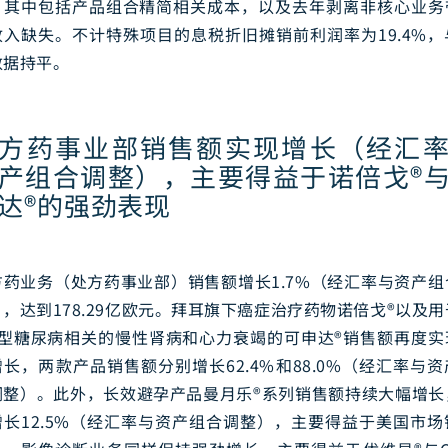
，其中包括产品组合精简相关成本，以及去年剥离非核心业务
收入缺失。不计特殊项目的息税折旧摊销前利润率为19.4%，
数据持平。
方药事业部销售额实现增长（经汇
产组合调整），主要得益于诺倍戈®
达®的强劲表现
方药业务（处方药事业部）销售额增长1.7%（经汇率与资产组
，达到178.29亿欧元。拜耳旗下癌症治疗药物诺倍戈®以及
2型糖尿病相关的慢性肾病和心力衰竭的可申达®销售额再度实
长，两款产品销售额分别增长62.4%和88.0%（经汇率与
调整）。此外，长效避孕产品曼月乐®系列销售额持续大幅增长
增长12.5%（经汇率与资产组合调整），主要得益于美国市场