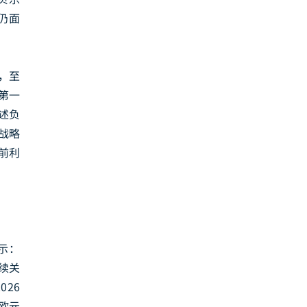
仍面
，至
年第一
述负
战略
前利
表示：
续关
26
亿欧元