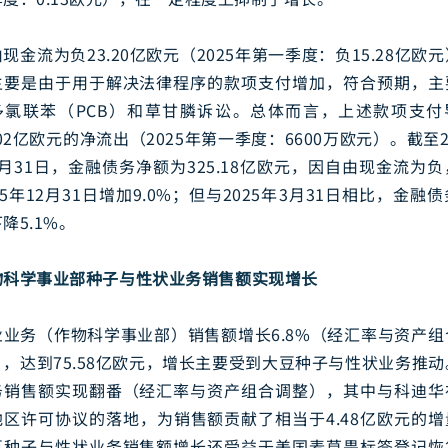
现金流为负23.20亿欧元（2025年第一季度：负15.28亿欧
主要是由于用于解决法律程序的款项支付增加，符合预期，主
多氯联苯（PCB）和草甘膦诉讼。总体而言，上述款项支付
.02亿欧元的净流出（2025年第一季度：6600万欧元）。截至2
月31日，金融债务净额为325.18亿欧元，因自由现金流为
25年12月31日增加9.0%；但与2025年3月31日相比，金融
降5.1%。
物科学事业部种子与性状业务销售额实现增长
业业务（作物科学事业部）销售额增长6.8%（经汇率与资产组
），达到75.58亿欧元，增长主要受到大豆种子与性状业务推动
务销售额实现翻番（经汇率与资产组合调整），其中与科迪华
地区许可协议的落地，为销售额贡献了相当于4.48亿欧元的增
豆种子与性状业务销售额增长还受益于美国麦草畏标签登记恢