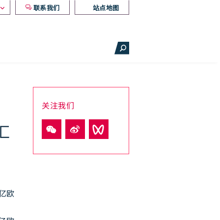
联系我们
站点地图
关注我们
汇
5亿欧