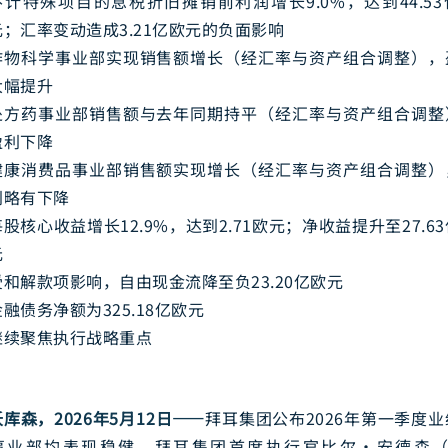
不计特殊项目的息税折旧摊销前利润增长9.0%，达到44.53
元；汇率变动造成3.21亿欧元的负面影响
作物科学事业部实现销售额增长（经汇率与资产组合调整），
大幅提升
处方药事业部销售额与去年同期持平（经汇率与资产组合调整
盈利下降
健康消费品事业部销售额实现增长（经汇率与资产组合调整）
利略有下降
每股核心收益增长12.9%，达到2.71欧元；净收益提升至27.6
元
受和解款项影响，自由现金流降至负23.20亿欧元
金融债务净额为325.18亿欧元
继续聚焦执行战略重点
库森，2026年5月12日——
拜耳集团公布2026年第一季度业
事业部均表现稳健。拜耳集团首席执行官比尔·安德森（Bi