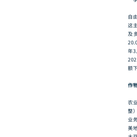
自由
这
及
20
年3
20
额下
作
农
整
业
美
大