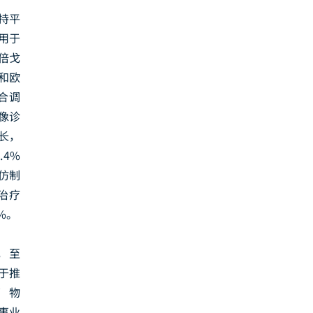
持平
用于
倍戈
和欧
合调
像诊
长，
.4%
仿制
治疗
%。
，至
于推
药物
事业