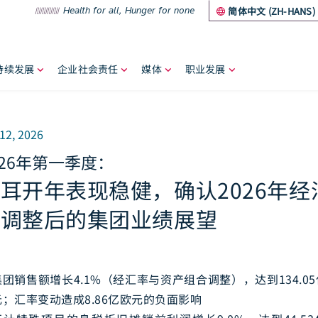
Health for all, Hunger for none
简体中文 (ZH-HANS)
持续发展
企业社会责任
媒体
职业发展
12, 2026
026年第一季度：
耳开年表现稳健，确认2026年经
率调整后的集团业绩展望
集团销售额增长4.1%（经汇率与资产组合调整），达到134.0
元；汇率变动造成8.86亿欧元的负面影响