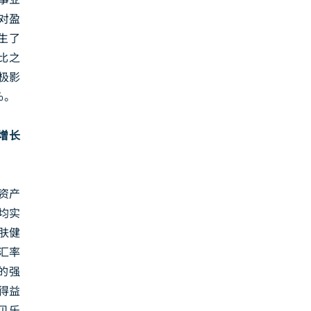
对盈
生了
相比之
极影
%。
增长
资产
均实
肤健
经汇率
的强
上得益
贝乐