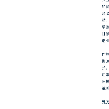
的
合
动
草
甘
剂
作
到
长
汇率
旧摊
战
处